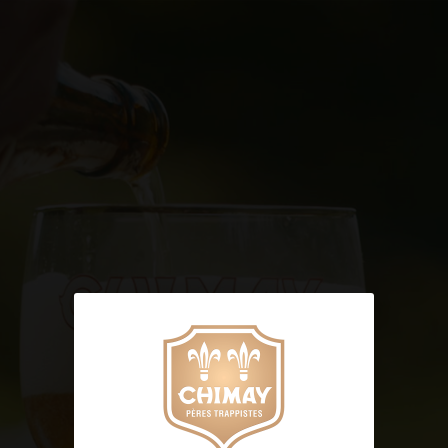
FR
Un vrai produit trappiste se reconnaît à ce
label
Mentions légales
Cookies
Vie privée
À propos de nos cookies
Notre site utilise des cookies notamment pour
améliorer
ou
accélérer
vos prochaines visites.
Ci-dessous, nous vous donnons le contrôle sur