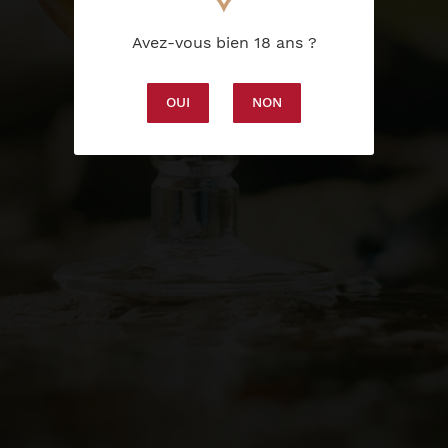
les cookies que vous souhaitez activer.
Avez-vous bien 18 ans ?
Tout accepter
OUI
NON
Tout refuser
Configurer
MENU