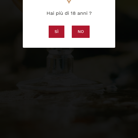
Di seguito ti diamo il controllo su quali cookie
desideri abilitare.
Hai più di 18 anni ?
Accettare tutti
SÌ
NO
Impostazioni dei cookie
MENÙ